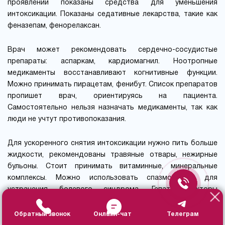
проявлений показаны средства для уменьшения
интоксикации. Показаны седативные лекарства, такие как
феназепам, фенорелаксан.
Врач может рекомендовать сердечно-сосудистые
препараты: аспаркам, кардиомагнил. Ноотропные
медикаменты восстанавливают когнитивные функции.
Можно принимать пирацетам, фенибут. Список препаратов
пропишет врач, ориентируясь на пациента.
Самостоятельно нельзя назначать медикаменты, так как
люди не учтут противопоказания.
Для ускоренного снятия интоксикации нужно пить больше
жидкости, рекомендованы травяные отвары, нежирные
бульоны. Стоит принимать витаминные, минеральные
комплексы. Можно использовать спазмолитики для
устранения болевого синдрома. Гепатопротекторы
поддержат работу печени. Полезна умеренная физическая
активность, чтобы быстрее восстановиться.
Обратный звонок
Онлайн-чат
Телеграм