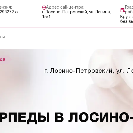
ензия:
Адрес call-центра:
Гра
293272 от
г. Лосино-Петровский, ул. Ленина,
раб
15/1
Кругл
без в
ты
да
г. Лосино-Петровский, ул. Л
РПЕДЫ В ЛОСИНО