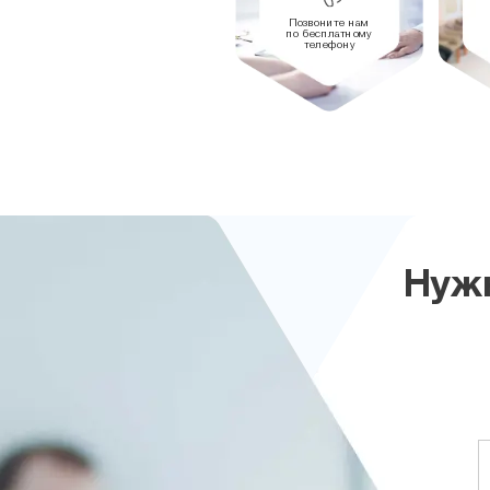
Позвоните нам
по бесплатному
телефону
Нужн