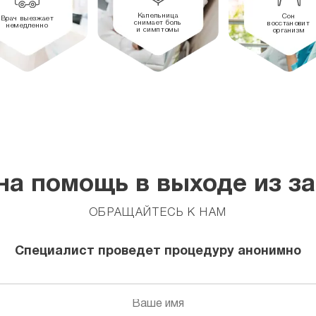
Капельница
Сон
Врач выезжает
снимает боль
восстановит
немедленно
и симптомы
организм
а помощь в выходе из з
ОБРАЩАЙТЕСЬ К НАМ
Специалист проведет процедуру анонимно