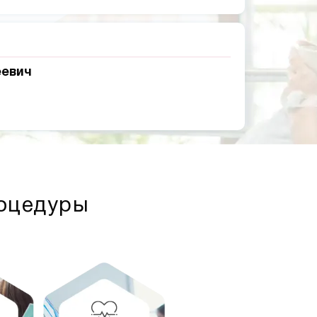
еевич
роцедуры