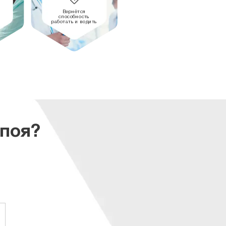
Вернётся
способность
работать и водить
апоя?