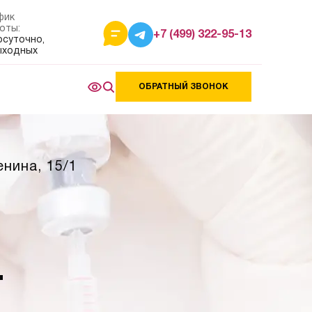
фик
оты:
+7 (499) 322-95-13
осуточно,
ыходных
ОБРАТНЫЙ ЗВОНОК
енина, 15/1
-