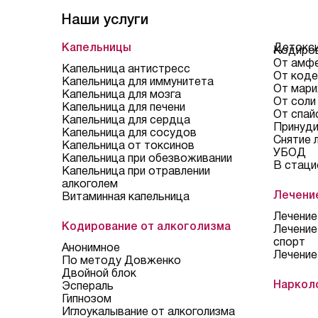
Наши услуги
Капельницы
Детокси
Кодиров
От амф
Капельница антистресс
От коде
Капельница для иммунитета
От мари
Капельница для мозга
От соли
Капельница для печени
От спай
Капельница для сердца
Принуди
Капельница для сосудов
Снятие 
Капельница от токсинов
УБОД
Капельница при обезвоживании
В стаци
Капельница при отравлении
алкоголем
Лечени
Витаминная капельница
Лечение
Кодирование от алкоголизма
Лечение
спорт
Анонимное
Лечение
По методу Довженко
Двойной блок
Наркол
Эспераль
Гипнозом
Иглоукалывание от алкоголизма