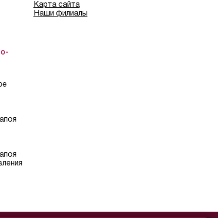
Карта сайта
Наши филиалы
о-
ре
апоя
апоя
вления