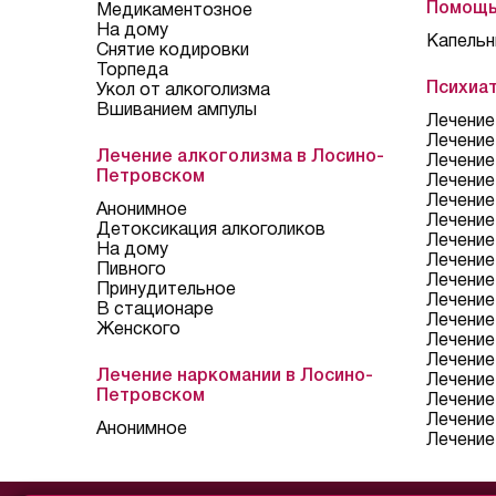
Помощь
Медикаментозное
На дому
Капельн
Снятие кодировки
Торпеда
Психиа
Укол от алкоголизма
Вшиванием ампулы
Лечение
Лечение
Лечение алкоголизма в Лосино-
Лечение
Петровском
Лечение
Лечение
Анонимное
Лечение
Детоксикация алкоголиков
Лечение
На дому
Лечение
Пивного
Лечение
Принудительное
Лечение
В стационаре
Лечение
Женского
Лечение
Лечение
Лечение наркомании в Лосино-
Лечение
Петровском
Лечение
Лечени
Анонимное
Лечение