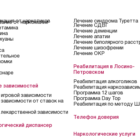
кация от наркотиков
Лечение синдрома Туретта
ание от наркомании
Лечение СДВГ
етамина
Лечение деменции
ина
Лечение апатии
хуаны
Лечение биполярного расст
Лечение шизофрении
са
Лечение ОКР
тельное
ломки
Реабилитация в Лосино-
Петровском
онаре
Реабилитация алкоголиков
е зависимостей
Реабилитация наркозависи
Программа 12 шагов
 игровой зависимости
Программа Day Top
 зависимости от ставок на
Реабилитация по методу Ш
 лекарственной зависимости
Телефон доверия
огический диспансер
Наркологические услуги