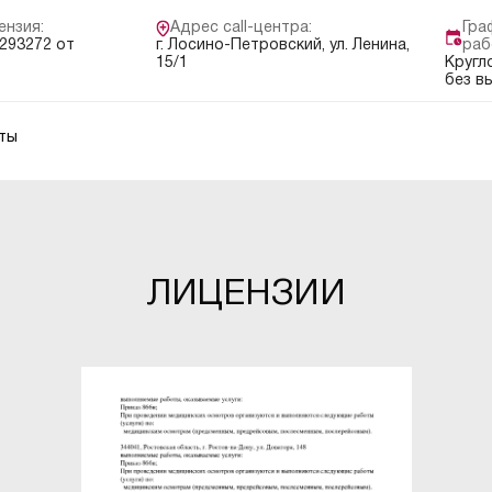
ензия:
Адрес call-центра:
Гра
293272 от
г. Лосино-Петровский, ул. Ленина,
раб
15/1
Кругл
без в
ты
ЛИЦЕНЗИИ