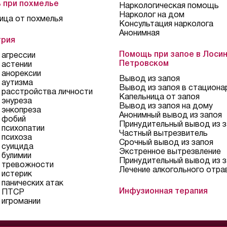
 при похмелье
Наркологическая помощь
Нарколог на дом
ица от похмелья
Консультация нарколога
Анонимная
трия
Помощь при запое в Лосин
 агрессии
Петровском
 астении
 анорексии
Вывод из запоя
 аутизма
Вывод из запоя в стациона
 расстройства личности
Капельница от запоя
 энуреза
Вывод из запоя на дому
 энкопреза
Анонимный вывод из запоя
 фобий
Принудительный вывод из з
 психопатии
Частный вытрезвитель
 психоза
Срочный вывод из запоя
 суицида
Экстренное вытрезвление
 булимии
Принудительный вывод из з
 тревожности
Лечение алкогольного отра
 истерик
 панических атак
Инфузионная терапия
е ПТСР
 игромании