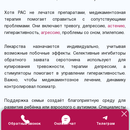
Хотя РАС не лечатся препаратами, медикаментозная
терапия помогает справиться с сопутствующими
проблемами. Они включают тревогу, депрессию,
астению
,
гиперактивность,
агрессию
, проблемы со сном, эпилепсию.
Лекарства назначаются индивидуально, учитывая
возможные побочные эффекты. Селективные ингибиторы
обратного захвата серотонина используют для
купирования тревожности, терапии депрессии, а
стимуляторы помогают в управлении гиперактивностью.
Важно, чтобы медикаментозное лечение, динамику
контролировал психиатр.
Поддержка семьи создаёт благоприятную среду для
развития ребёнка или взрослого с аутизмом. Специалисты
работают с семьёй, консультируют, обучают методам
взаимодействия, помогая справляться со стрессом.
Обратный звонок
Онлайн-чат
Телеграм