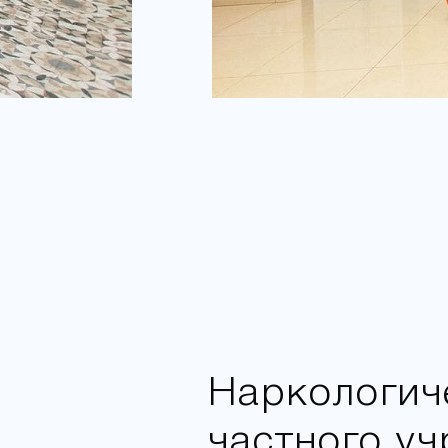
Наркологич
частного у