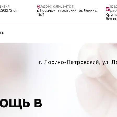
ензия:
Адрес call-центра:
Гра
293272 от
г. Лосино-Петровский, ул. Ленина,
раб
15/1
Кругл
без в
ты
г. Лосино-Петровский, ул. Л
ОЩЬ В