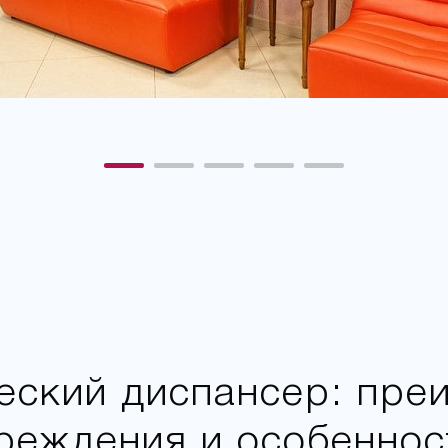
еский диспансер: пре
чреждения и особеннос