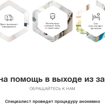
Капельница
Сон
Врач выезжает
снимает боль
восстановит
немедленно
и симптомы
организм
а помощь в выходе из з
ОБРАЩАЙТЕСЬ К НАМ
Специалист проведет процедуру анонимно