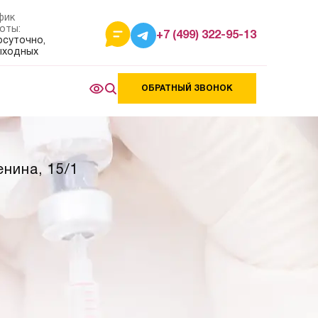
фик
оты:
+7 (499) 322-95-13
осуточно,
ыходных
ОБРАТНЫЙ ЗВОНОК
енина, 15/1