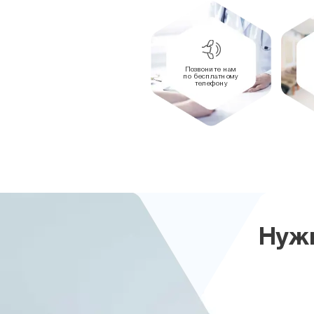
Позвоните нам
по бесплатному
телефону
Нужн