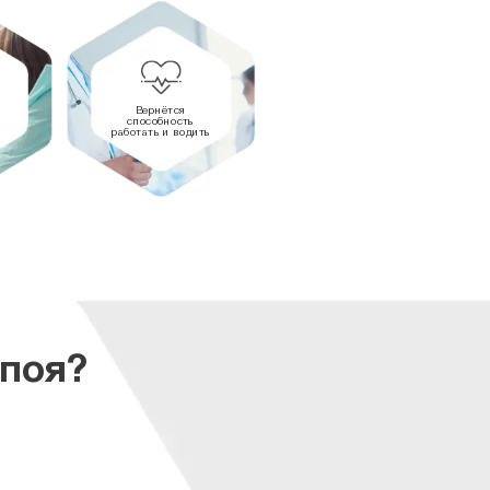
Вернётся
способность
работать и водить
апоя?