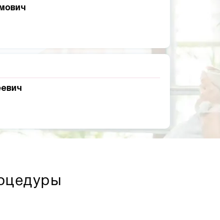
мович
еевич
роцедуры