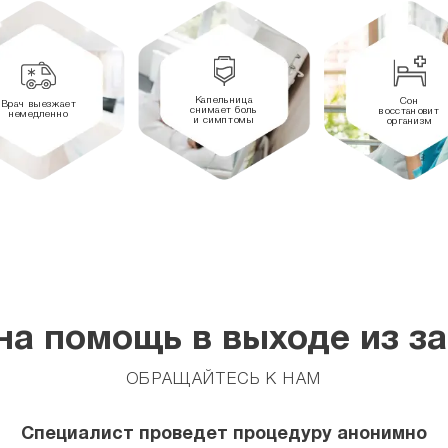
Капельница
Сон
Врач выезжает
снимает боль
восстановит
немедленно
и симптомы
организм
а помощь в выходе из з
ОБРАЩАЙТЕСЬ К НАМ
Специалист проведет процедуру анонимно