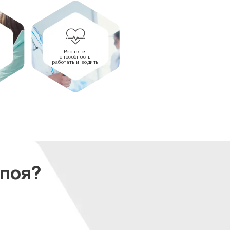
Вернётся
способность
работать и водить
апоя?