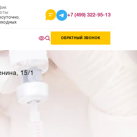
фик
оты:
+7 (499) 322-95-13
осуточно,
ыходных
ОБРАТНЫЙ ЗВОНОК
енина, 15/1