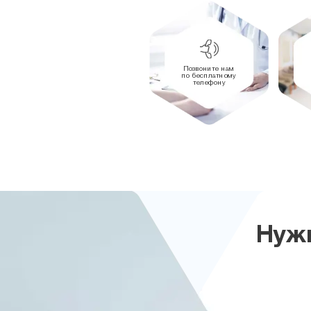
Позвоните нам
по бесплатному
телефону
Нужн