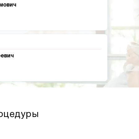
мович
еевич
роцедуры