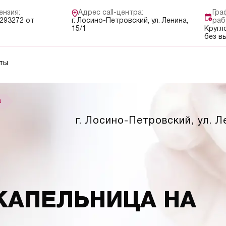
ензия:
Адрес call-центра:
Гра
293272 от
г. Лосино-Петровский, ул. Ленина,
раб
15/1
Кругл
без в
ты
а
г. Лосино-Петровский, ул. Л
КАПЕЛЬНИЦА НА