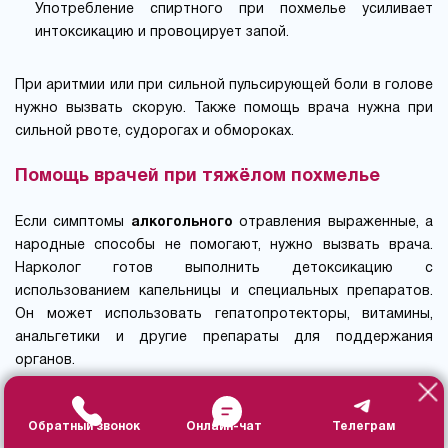
Употребление спиртного при похмелье усиливает
интоксикацию и провоцирует запой.
При аритмии или при сильной пульсирующей боли в голове
нужно вызвать скорую. Также помощь врача нужна при
сильной рвоте, судорогах и обмороках.
Помощь врачей при тяжёлом похмелье
Если симптомы
алкогольного
отравления выраженные, а
народные способы не помогают, нужно вызвать врача.
Нарколог готов выполнить детоксикацию с
использованием капельницы и специальных препаратов.
Он может использовать гепатопротекторы, витамины,
анальгетики и другие препараты для поддержания
органов.
При разовом отравлении капельница
быстро
подействует
Обратный звонок
Онлайн-чат
Телеграм
и устранит симптомы за 1-2 часа. При абстиненции на