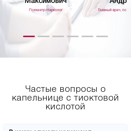
Максимович
Андре
Психиатр-Нарколог
Главный врач, псих
Частые вопросы о
капельнице с тиоктовой
кислотой