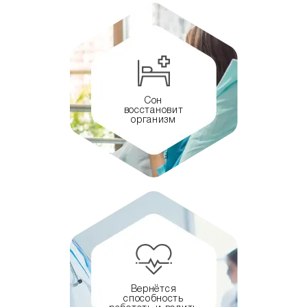
Сон
восстановит
организм
Вернётся
способность