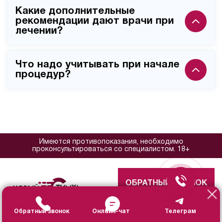
Стоимость одной процедуры начинается от 4 800
предоставления результатов анализов.
Какие дополнительные
рублей, курс из 10 сеансов - от 42 000 рублей. Цена
рекомендации дают врачи при
зависит от необходимой дозировки,
лечении?
продолжительности лечения и места проведения
(клиника или выезд специалиста на дом).
Специалисты рекомендуют соблюдать диету с
Что надо учитывать при начале
ограничением жирной пищи, полностью исключить
процедур?
алкоголь, контролировать уровень сахара в крови
(для диабетиков) и проходить регулярные
Процедура противопоказана при беременности,
обследования для оценки эффективности терапии.
лактации и индивидуальной непереносимости.
Имеются противопоказания, необходимо
проконсультироваться со специалистом. 18+
ОБРАТНЫЙ ЗВОНОК
Обратный звонок
Онлайн-чат
Телеграм