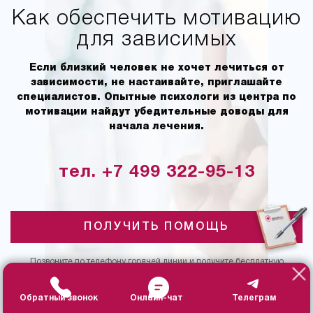
Как обеспечить мотивацию
для зависимых
Если близкий человек не хочет лечиться от
зависимости, не настаивайте, приглашайте
специалистов. Опытные психологи из центра по
мотивации найдут убедительные доводы для
начала лечения.
тел. +7 499 322-95-13
ПОЛУЧИТЬ ПОМОЩЬ
Позвоните по телефону горячей линии и получите бесплатную
консультацию нарколога. Мы работаем круглосуточно 24/7
Обратный звонок
Онлайн-чат
Телеграм